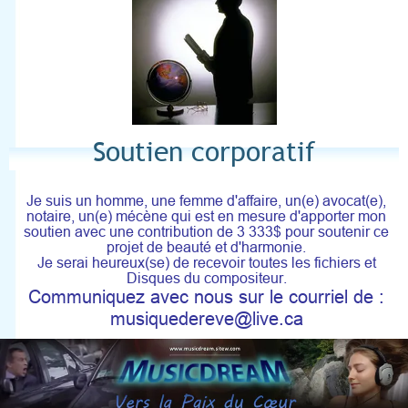
Soutien corporatif
Je suis un homme, une femme d'affaire, un(e) avocat(e),
notaire, un(e) mécène qui est en mesure d'apporter mon
soutien avec une contribution de 3 333$ pour soutenir ce
projet de beauté et d'harmonie.
Je serai heureux(se) de recevoir toutes les fichiers et
Disques du compositeur.
Communiquez avec nous sur le courriel de :
musiquedereve@live.ca